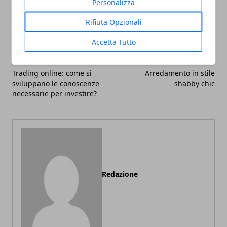
Personalizza
Facebook
Twitter
Whatsapp
Rifiuta Opzionali
Accetta Tutto
Articolo Precedente
Articolo Successivo
Trading online: come si
Arredamento in stile
sviluppano le conoscenze
shabby chic
necessarie per investire?
Redazione