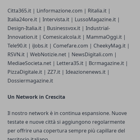
Citta365.it | Linformazione.com | Ritalia.it |
Italia24ore.it | Intervista.it | LussoMagazine.it |
Design-Italia.it | Businessvox.it | Industrial-
Innovation.it | Comesicalcola.it | MammaOggi.it |
Tele90.it | iJobs.it | Comefare.com | CheekyMag.it |
RSVN.it | WebNotizie.net | NewsDigitali.com |
MediaeSocieta.net | Lettera35.it | Bcrmagazine.it |
PizzaDigitale.it | ZZ7.it | Ideazionenews.it |
Dossiermagazine.it
Un Network in Crescita
Il nostro network è in continua espansione. Nuove
testate e nuove città si aggiungono regolarmente
per offrire una copertura sempre più capillare del
territorio italiano.