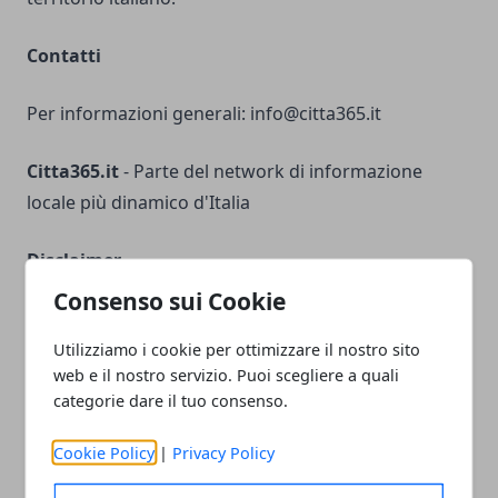
Contatti
Per informazioni generali:
info@citta365.it
Citta365.it
- Parte del network di informazione
locale più dinamico d'Italia
Disclaimer
Consenso sui Cookie
Il sito non rappresenta una testata giornalistica in
quanto viene aggiornato senza alcuna periodicità.
Utilizziamo i cookie per ottimizzare il nostro sito
web e il nostro servizio. Puoi scegliere a quali
Non può pertanto considerarsi un prodotto
categorie dare il tuo consenso.
editoriale ai sensi della legge n° 62 del 7 marzo 2001.
Cookie Policy
|
Privacy Policy
Responsabilità sui Contenuti