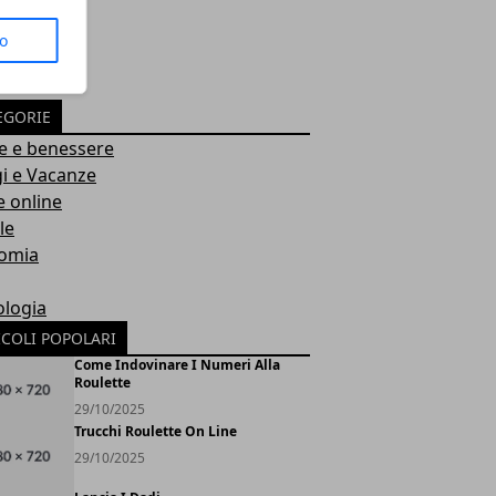
to
EGORIE
e e benessere
i e Vacanze
 online
le
omia
ologia
ICOLI POPOLARI
Come Indovinare I Numeri Alla
Roulette
29/10/2025
Trucchi Roulette On Line
29/10/2025