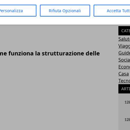
Personalizza
Rifiuta Opzionali
Accetta Tut
re un e-commerce per mercati esteri
CAT
Salut
Viagg
e funziona la strutturazione delle
Guide
Socia
Econ
Casa
Tecn
ART