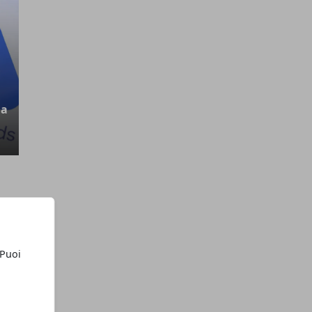
na
 Puoi