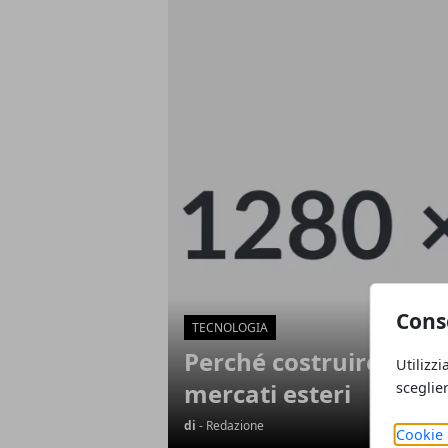
Articoli in Evidenza
Cons
TECNOLOGIA
Perché costruire un 
Utilizzi
mercati esteri
sceglie
di
- Redazione
Cookie 