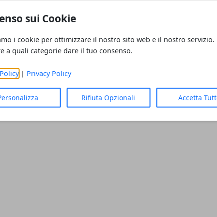
rca nel nostro blog
enso sui Cookie
ola chiave per trovare articoli interessanti.
amo i cookie per ottimizzare il nostro sito web e il nostro servizio.
re a quali categorie dare il tuo consenso.
Policy
|
Privacy Policy
Personalizza
Rifiuta Opzionali
Accetta Tut