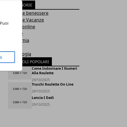
CATEGORIE
Salute e benessere
Viaggi e Vacanze
 Puoi
Guide online
Sociale
Economia
Casa
Tecnologia
to
ARTICOLI POPOLARI
Come Indovinare I Numeri
Alla Roulette
29/10/2025
Trucchi Roulette On Line
29/10/2025
Lancia I Dadi
29/10/2025