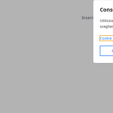
Ce
Cons
Inserisci una par
Utilizzi
sceglie
Cookie 