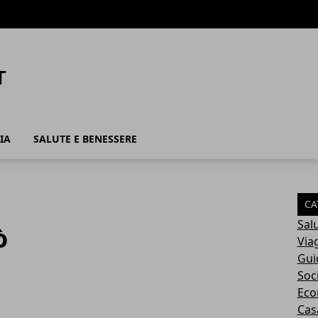
IA
SALUTE E BENESSERE
CA
Sal
ò
Via
Gui
Soc
Eco
Cas