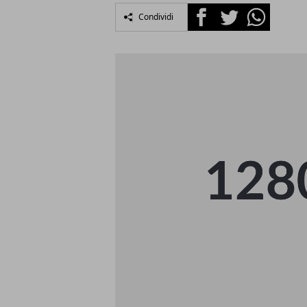
Facebook
Twitter
Whatsapp
Condividi