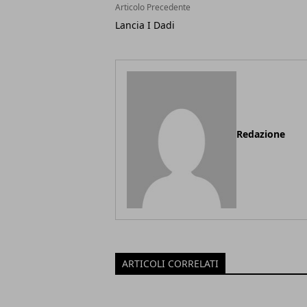
Articolo Precedente
Lancia I Dadi
Redazione
ARTICOLI CORRELATI