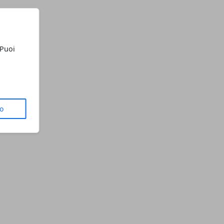
 Puoi
to