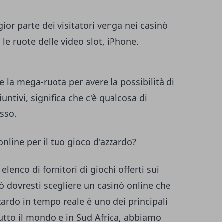
or parte dei visitatori venga nei casinò
 le ruote delle video slot, iPhone.
e la mega-ruota per avere la possibilità di
untivi, significa che c'è qualcosa di
esso.
online per il tuo gioco d'azzardo?
elenco di fornitori di giochi offerti sui
nò dovresti scegliere un casinò online che
azzardo in tempo reale è uno dei principali
 tutto il mondo e in Sud Africa, abbiamo