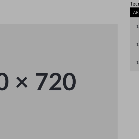
Tec
AR